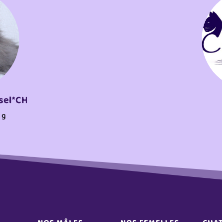
sel*CH
 g