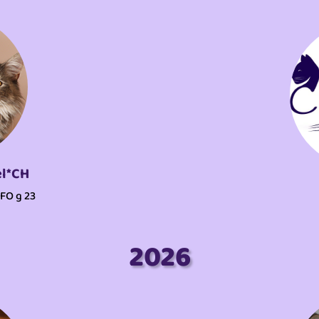
el*CH
FO g 23
2026