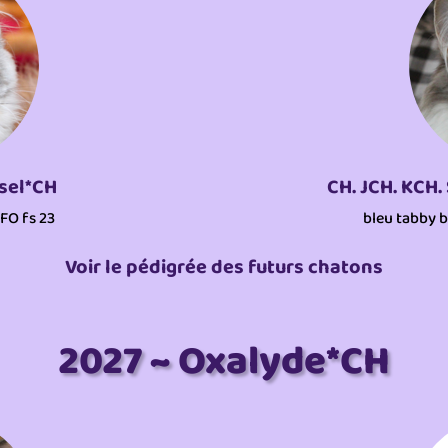
ssel*CH
CH. JCH. KCH.
NFO fs 23
bleu tabby b
Voir le pédigrée des futurs chatons
2027 ~ Oxalyde*CH