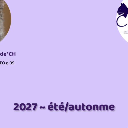
yde*CH
NFO g 09
2027 ~ été/autonme