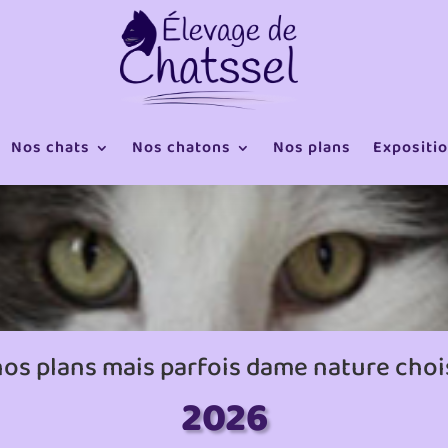
Nos chats
Nos chatons
Nos plans
Expositi
nos plans mais parfois dame nature chois
2026