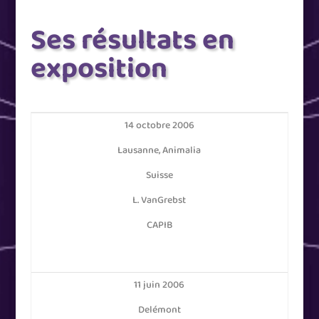
Ses résultats en
exposition
14 octobre 2006
Lausanne, Animalia
Suisse
L. VanGrebst
CAPIB
11 juin 2006
Delémont